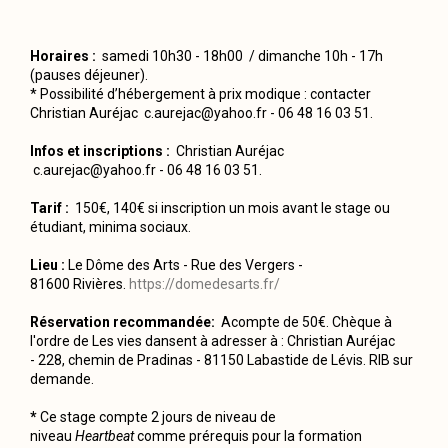
Horaires :
samedi 10h30 - 18h00 / dimanche 10h - 17h
(pauses déjeuner).
* Possibilité d’hébergement à prix modique : contacter
Christian Auréjac c.aurejac@yahoo.fr - 06 48 16 03 51.
Infos et inscriptions
:
Christian Auréjac
c.aurejac@yahoo.fr
- 06 48 16 03 51.
Tarif :
150€, 140€ si inscription un mois avant le stage ou
étudiant, minima sociaux.
Lieu :
Le Dôme des Arts - Rue des Vergers -
81600 Rivières.
https://domedesarts.fr/
Réservation
recommandée
:
Acompte de 50€. Chèque à
l'ordre de Les vies dansent à adresser à : Christian Auréjac
- 228, chemin de Pradinas - 81150 Labastide de Lévis. RIB sur
demande.
*
Ce stage compte 2 jours de niveau de
niveau
Heartbeat
comme prérequis pour la formation